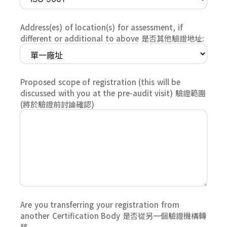
Address(es) of location(s) for assessment, if
different or additional to above 是否其他驗證地址:
Proposed scope of registration (this will be
discussed with you at the pre-audit visit) 驗證範圍
(將於驗證前討論確認)
Are you transferring your registration from
another Certification Body 是否從另一個驗證機構轉
移