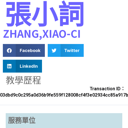
張小詞
ZHANG,XIAO-CI
Facebook
Twitter
LinkedIn
教學歷程
Transaction ID：
03dbd9c0c295a0d36b9fe559f128008cf4f3e02934cc85a917
服務單位