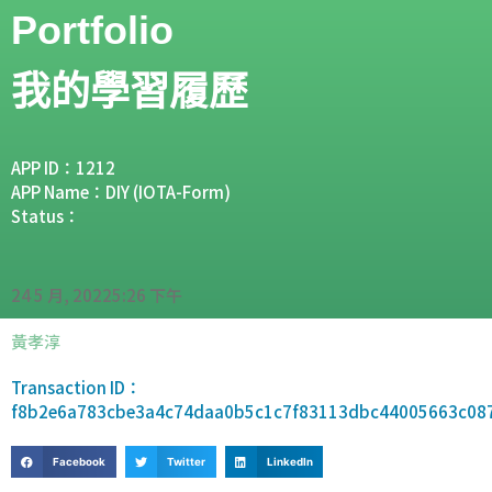
Portfolio
我的學習履歷
APP ID：1212
APP Name：DIY (IOTA-Form)
Status：
24 5 月, 2022
5:26 下午
黃孝淳
Transaction ID：
f8b2e6a783cbe3a4c74daa0b5c1c7f83113dbc44005663c08
Facebook
Twitter
LinkedIn