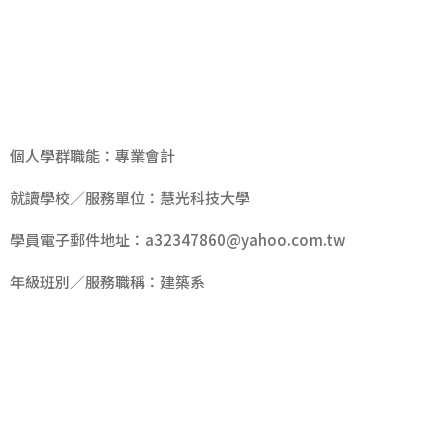
學
生
基
本
資
料
個人學群職能：專業會計
就讀學校／服務單位：慧光科技大學
學員電子郵件地址：
a32347860@yahoo.com.tw
年級班別／服務職稱：建築系
學
生
生
涯
履
歷