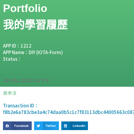
Portfolio
我的學習履歷
APP ID：1212
APP Name：DIY (IOTA-Form)
Status：
24 5 月, 2022
5:26 下午
黃孝淳
Transaction ID：
f8b2e6a783cbe3a4c74daa0b5c1c7f83113dbc44005663c08
Facebook
Twitter
LinkedIn