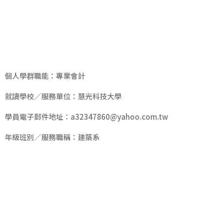
學
生
基
本
資
料
個人學群職能：專業會計
就讀學校／服務單位：慧光科技大學
學員電子郵件地址：
a32347860@yahoo.com.tw
年級班別／服務職稱：建築系
學
生
生
涯
履
歷