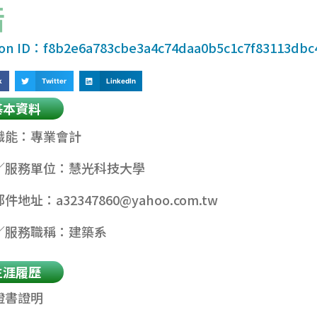
皓
ion ID：f8b2e6a783cbe3a4c74daa0b5c1c7f83113dbc
k
Twitter
LinkedIn
基本資料
職能：專業會計
／服務單位：慧光科技大學
郵件地址：
a32347860@yahoo.com.tw
／服務職稱：建築系
生涯履歷
證書證明